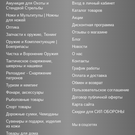
Амуниция для Охоты и
Вход в личный кабинет
Стендвой Стрельбы
Каталог товаров
Ножи и Мультитулы | Ножны
Акции
для ножей
Дисконтная программа
Оптика
Отзывы о магазине
Запчасти к оружию, Тюнинг
Блог
Оружие и Комплектующие |
Боеприпасы
Новости
Чистка и Воронение Оружия
О нас
Тактическое снаряжение,
Контакты
шевроны и нашивки
График работы
Релоадинг - Снаряжение
Оплата и доставка
патронов
Обмен и возврат
Туризм и кемпинг
Пользовательское соглашение
Фонари, аксессуары
Договор публичной оферты
Рыболовные товары
Карта сайта
Спорт товары
Скидки для СИЛ ОБОРОНЫ
Дорожные сумки, Чемоданы
Сувениры и подарки, изделия
Мы в соцсетях
из кожи
Товары для дома