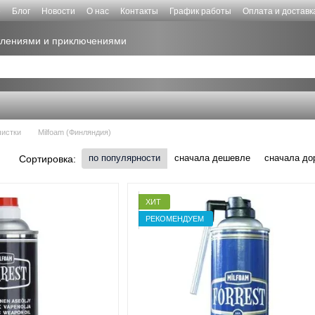
е
Блог
Новости
О нас
Контакты
График работы
Оплата и доставк
атлениями и приключениями
чистки
Milfoam (Финляндия)
по популярности
сначала дешевле
сначала до
Сортировка:
ХИТ
РЕКОМЕНДУЕМ