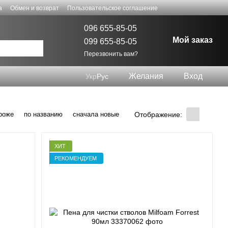
а
Обмен и возврат
Пользовательское соглашение
096 655-85-05
Мой заказ
099 655-85-05
Перезвонить вам?
Желания
Вход
Укр
Рус
Отображение:
роже
по названию
сначала новые
ХИТ
РЕКОМЕНДУЕМ