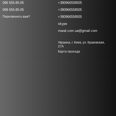
096 655-85-05
+380966558505
099 655-85-05
+380966558505
+380966558505
Перезвонить вам?
skype
maral.com.ua@gmail.com
Украина, г. Киев, ул. Краковская,
27А
Карта проезда