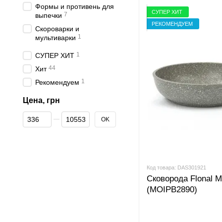
Формы и противень для
СУПЕР ХИТ
7
выпечки
РЕКОМЕНДУЕМ
Скороварки и
1
мультиварки
1
СУПЕР ХИТ
44
Хит
1
Рекомендуем
Цена, грн
От Цена, грн
До Цена, грн
OK
Код товара: DAS301921
Сковорода Flonal M
(MOIPB2890)