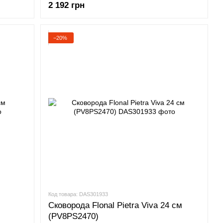
2 192 грн
ке, а отдельные коллекции посуды на 100% изготовлены из
−20%
нашей посудой, являются источником огромной гордости. Я
 помощью которой хозяйка или шеф-повар создают свои
 вкусы и ароматы. А это еще и большая ответственность!
Код товара: DAS301933
Сковорода Flonal Pietra Viva 24 см
(PV8PS2470)