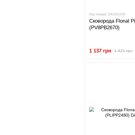
Код товара: DAS301935
Сковорода Flonal Pi
(PV8PB2670)
1 137 грн
1 421 грн