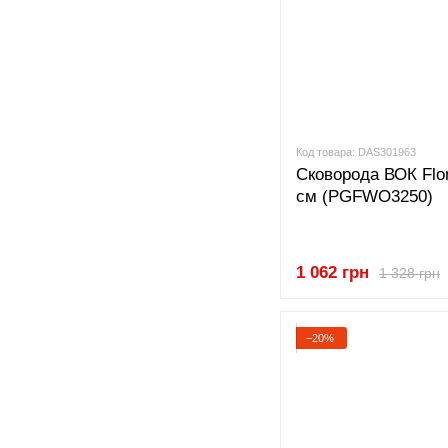
Код товара: DAS301963
Сковорода ВОК Flon
см (PGFWO3250)
1 062 грн
1 328 грн
−20%