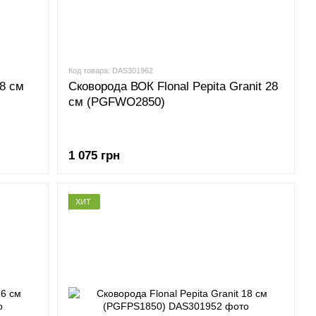
Код товара: DAS301962
28 см
Сковорода ВОК Flonal Pepita Granit 28
см (PGFWO2850)
1 075 грн
ХИТ