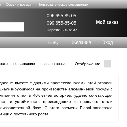
а
Обмен и возврат
Пользовательское соглашение
096 655-85-05
Мой заказ
099 655-85-05
Перезвонить вам?
Желания
Вход
Укр
Рус
Отображение:
роже
по названию
сначала новые
ндреане вместе с другими профессионалами этой отрасли
ециализирующуюся на производстве алюминиевой посуды с
омпания с почти 40-летней историей, удачно сочетающая
ость и устойчивость, происходящие из прошлого, стали
изводственной базе. С этого времени Flonal завоевала
денцию постоянного роста.