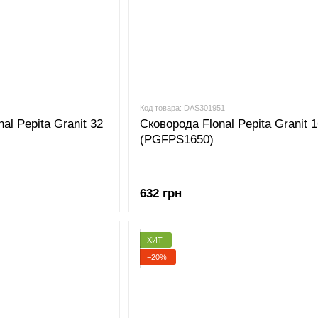
Код товара: DAS301951
al Pepita Granit 32
Сковорода Flonal Pepita Granit 
(PGFPS1650)
632 грн
ХИТ
−20%