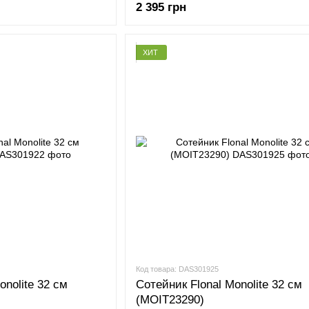
2 395 грн
(PFOA) и никеля. Все материалы подлежат переработ
переработанных материалов, включая упаковку.
Pride and responsibility
ХИТ
«Знание о том, что люди по всему миру пользуются 
считаю, что сковорода – палитра художника, с
произведения кулинарного искусства, сочетая цвета,
Президент Паоло Андреани
Код товара: DAS301925
onolite 32 см
Сотейник Flonal Monolite 32 см
(MOIT23290)