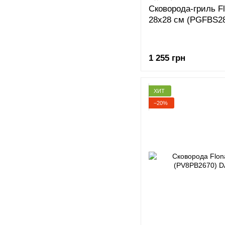
Сковорода-гриль Flo
28x28 см (PGFBS2
1 255 грн
ХИТ
−20%