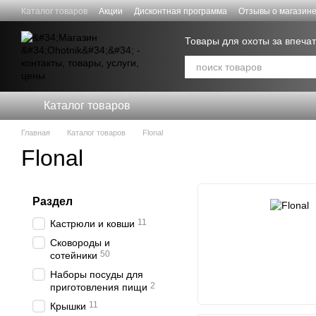
Перейти к основному контенту
Каталог товаров
Акции
Дисконтная программа
Отзывы о магазин
Договор публичной оферты
Скидки для СИЛ ОБОРОНЫ
Товары для охоты за впеч
Каталог товаров
Главная
Каталог товаров
Flonal
Flonal
Раздел
11
Кастрюли и ковши
Сковороды и
50
сотейники
Наборы посуды для
2
приготовления пищи
11
Крышки