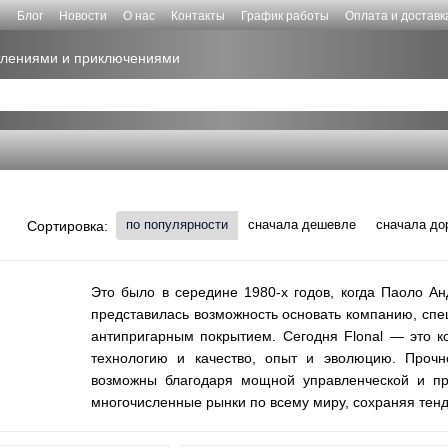
е
Блог
Новости
О нас
Контакты
График работы
Оплата и доставк
атлениями и приключениями
по популярности
сначала дешевле
сначала до
Сортировка:
Это было в середине 1980-х годов, когда Паоло А
представилась возможность основать компанию, сп
антипригарным покрытием. Сегодня Flonal — это к
технологию и качество, опыт и эволюцию. Прочн
возможны благодаря мощной управленческой и про
многочисленные рынки по всему миру, сохраняя тен