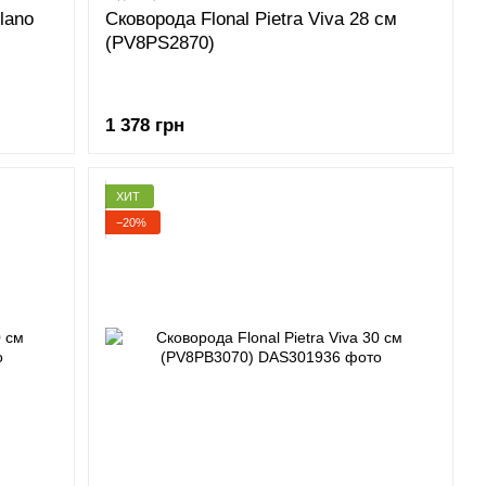
lano
Сковорода Flonal Pietra Viva 28 см
(PV8PS2870)
1 378 грн
ХИТ
−20%