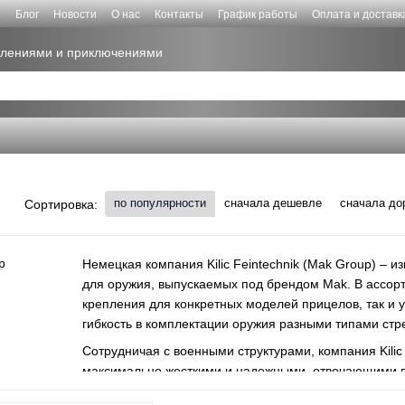
е
Блог
Новости
О нас
Контакты
График работы
Оплата и доставк
атлениями и приключениями
по популярности
сначала дешевле
сначала до
Сортировка:
Немецкая компания Kilic Feintechnik (Mak Group) – 
для оружия, выпускаемых под брендом Mak. В ассорт
крепления для конкретных моделей прицелов, так и
гибкость в комплектации оружия разными типами стр
Сотрудничая с военными структурами, компания Kilic
максимально жесткими и надежными, отвечающими в
выдерживает отдачу на оружии всех калибров. Прочн