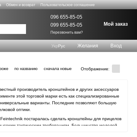
а
Обмен и возврат
Пользовательское соглашение
096 655-85-05
Мой заказ
099 655-85-05
Перезвонить вам?
Желания
Вход
Укр
Рус
Отображение:
роже
по названию
сначала новые
известный производитель кронштейнов и других аксессуаров
именте этой торговой марки есть как специализированные
 универсальные варианты. Последние позволяют большую
елковой оптики.
 Feintechnik постаралась сделать кронштейны для прицелов
ысоким тактическим требованиям. Большинство моделей
ость им обеспечивает изготовление из монолитной