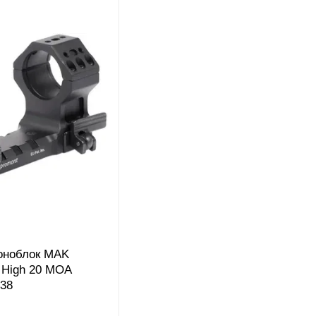
заготовки, а несущие детали, подверженные высоким 
На сегодня продукция Kilic Feintechnik востребована
она успешно конкурирует с известнейшими креплени
структур. В подтверждение безупречного качества к
Mak.
Помимо креплений компания Kilic Feintechnik также
оружия, декоративных элементов приклада и ложи.
оноблок MAK
 High 20 MOA
238