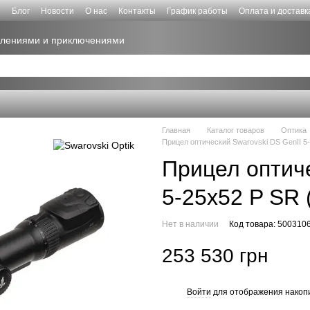
е
Блог
Новости
О нас
Контакты
График работы
Оплата и доставк
атлениями и приключениями
Главная
Каталог товаров
Оптика
Прицел оптический Swarovski DS GenII 5-
Прицел оптиче
5-25x52 P SR 
Нет в наличии
Код товара: 500310
253 530 грн
Войти
для отображения накопи
%