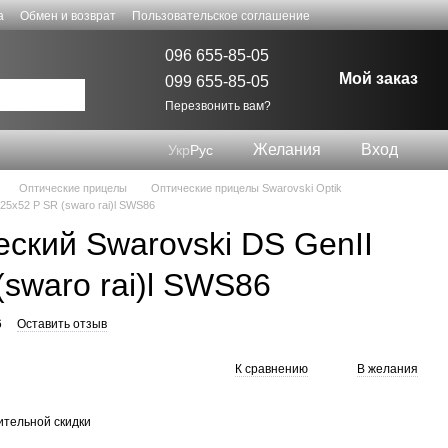
а
Обмен и возврат
Пользовательское соглашение
096 655-85-05
Мой заказ
099 655-85-05
Перезвонить вам?
Желания
Вход
Укр
Рус
Оптические прицелы
Оптические прицелы Swarovski Optik
25x52 P SR (swaro rai)l SWS86
ский Swarovski DS GenII
(swaro rai)l SWS86
6
Оставить отзыв
К сравнению
В желания
тельной скидки