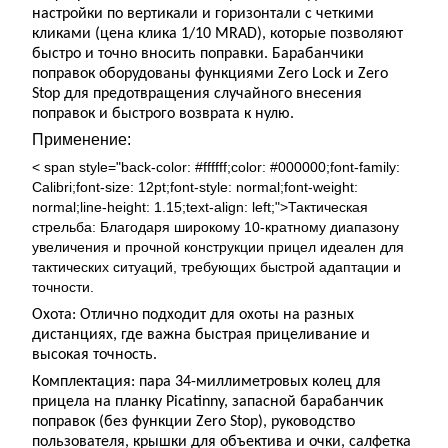
настройки по вертикали и горизонтали с четкими
кликами (цена клика 1/10 MRAD), которые позволяют
быстро и точно вносить поправки. Барабанчики
поправок оборудованы функциями Zero Lock и Zero
Stop для предотвращения случайного внесения
поправок и быстрого возврата к нулю.
Применение:
< span style="back-color: #ffffff;color: #000000;font-family:
Calibri;font-size: 12pt;font-style: normal;font-weight:
normal;line-height: 1.15;text-align: left;">Тактическая
стрельба: Благодаря широкому 10-кратному диапазону
увеличения и прочной конструкции прицел идеален для
тактических ситуаций, требующих быстрой адаптации и
точности.
Охота: Отлично подходит для охоты на разных
дистанциях, где важна быстрая прицеливание и
высокая точность.
Комплектация: пара 34-миллиметровых колец для
прицела на планку Picatinny, запасной барабанчик
поправок (без функции Zero Stop), руководство
пользователя, крышки для объектива и очки, салфетка