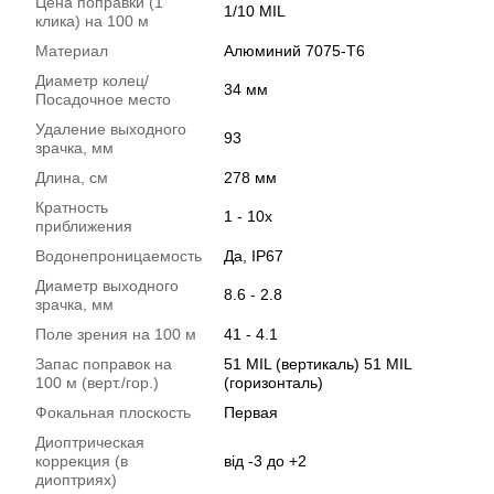
Цена поправки (1
1/10 MIL
клика) на 100 м
Материал
Алюминий 7075-Т6
Диаметр колец/
34 мм
Посадочное место
Удаление выходного
93
зрачка, мм
Длина, см
278 мм
Кратность
1 - 10х
приближения
Водонепроницаемость
Да, IP67
Диаметр выходного
8.6 - 2.8
зрачка, мм
Поле зрения на 100 м
41 - 4.1
Запас поправок на
51 MIL (вертикаль) 51 MIL
100 м (верт./гор.)
(горизонталь)
Фокальная плоскость
Первая
Диоптрическая
коррекция (в
від -3 до +2
диоптриях)