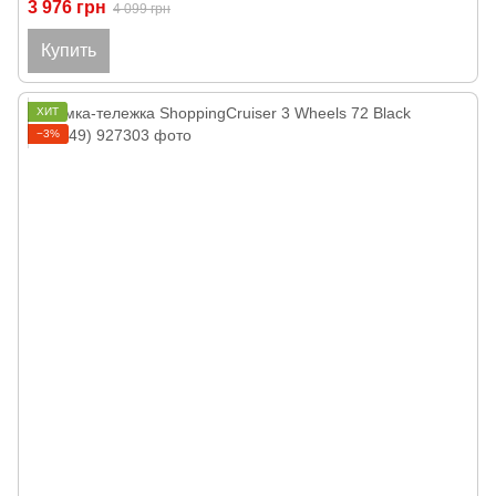
3 976 грн
4 099 грн
Купить
ХИТ
−3%