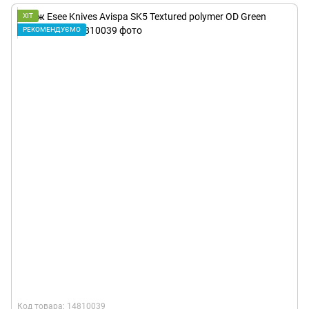
ХІТ
РЕКОМЕНДУЄМО
Код товара: 14810039