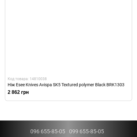
Код товара: 14810038
Ніж Esee Knives Avispa SK5 Textured polymer Black BRK1303
2 862 грн
096 655-85-05
099 655-85-05