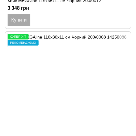
Кейс MEGAline 119х35х11 см Чорний 200/0012
3 348 грн
Купити
СУПЕР ХІТ
РЕКОМЕНДУЄМО