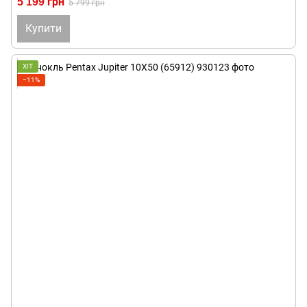
5 199 грн
5 799 грн
Купити
ХІТ
−11%