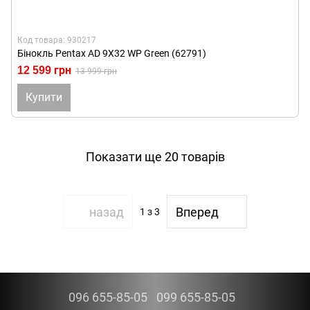
Код товара: 930217
Бінокль Pentax AD 9X32 WP Green (62791)
12 599 грн
13 999 грн
Купити
Показати ще 20 товарів
назад
Вперед
1
з 3
096 655-85-05
099 655-85-05