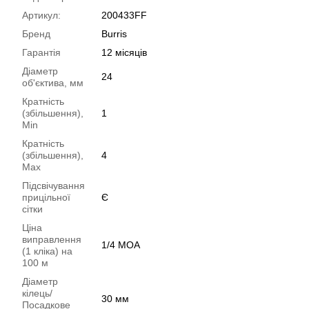
Артикул:
200433FF
Бренд
Burris
Гарантія
12 місяців
Діаметр
24
об'єктива, мм
Кратність
(збільшення),
1
Min
Кратність
(збільшення),
4
Max
Підсвічування
прицільної
Є
сітки
Ціна
виправлення
1/4 MOA
(1 кліка) на
100 м
Діаметр
кілець/
30 мм
Посадкове