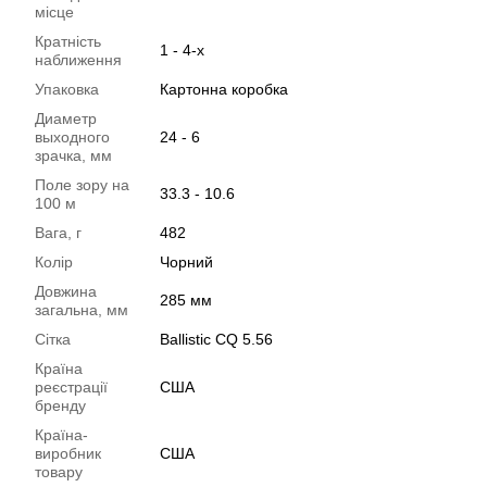
місце
Кратність
1 - 4-х
наближення
Упаковка
Картонна коробка
Диаметр
выходного
24 - 6
зрачка, мм
Поле зору на
33.3 - 10.6
100 м
Вага, г
482
Колір
Чорний
Довжина
285 мм
загальна, мм
Сітка
Ballistic CQ 5.56
Країна
реєстрації
США
бренду
Країна-
виробник
США
товару