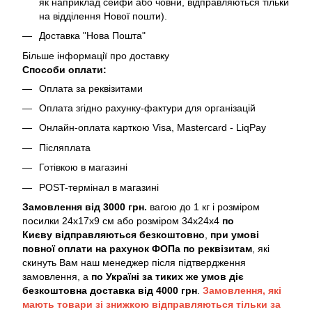
як наприклад сейфи або човни, відправляються тільки
на відділення Нової пошти).
Доставка "Нова Пошта"
Більше інформації про доставку
Способи оплати:
Оплата за реквізитами
Оплата згідно рахунку-фактури для організацій
Онлайн-оплата карткою Visa, Mastercard - LiqPay
Післяплата
Готівкою в магазині
POST-термінал в магазині
Замовлення від 3000 грн.
вагою до 1 кг і розміром
посилки 24х17х9 см або розміром 34х24х4
по
Києву
відправляються безкоштовно
,
при умові
повної оплати на рахунок ФОПа по реквізитам
, які
скинуть Вам наш менеджер після підтвердження
замовлення, а
по Україні за тиких же умов діє
безкоштовна доставка від 4000 грн
.
Замовлення, які
мають товари зі знижкою відправляються тільки за