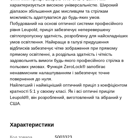
характеризується високою універсальністю. Широкий
діапазон збільшення дає мисливцям та стрілкам
можливість адаптуватися до будь-яких умов.
Побудований на основі оптичної системи професійного
рівня Leupold, приціл забезпечує неперевершену
світлопропускну здатність, розроблену для найскладніших
умов освітлення. Найкраще в галузі придушення
відблисків забезпечує чітке зображення при прямому
прямому освітленні, а роздільна здатність і чіткість
задовольнять вимоги будь-якого професійного стрілка в
польових умовах. Функція ZeroLock® запобігає
ненавмисним налаштуванням і забезпечує точне
повернення до нуля.
Найлегший і найміцніший оптичний приціл з коефіцієнтом
кратності 5:1 у своєму класі. Як і всі оптичні приціли
Leupold®, він розроблений, виготовлений та зібраний у
США.
Характеристики
Код товара
5003323