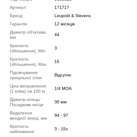
Артикул:
171717
Бренд
Leupold & Stevens
Гарантія
12 місяців
Діаметр об'єктива,
44
мм
Кратність
3
(збільшення), Min
Кратність
15
(збільшення), Max
Підсвічування
Відсутнє
прицільної сітки
Ціна виправлення
1/4 MOA
(1 кліка) на 100 м
Діаметр кілець/
30 мм
Посадкове місце
Видалення
94 - 97
вихідної зіниці, мм
Кратність
3 - 15х
наближення