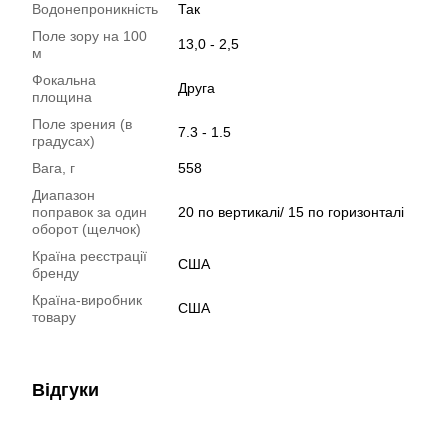
Водонепроникність
Так
Поле зору на 100
13,0 - 2,5
м
Фокальна
Друга
площина
Поле зрения (в
7.3 - 1.5
градусах)
Вага, г
558
Диапазон
поправок за один
20 по вертикалі/ 15 по горизонталі
оборот (щелчок)
Країна реєстрації
США
бренду
Країна-виробник
США
товару
Відгуки