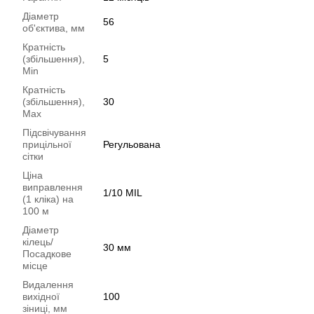
Діаметр
56
об'єктива, мм
Кратність
(збільшення),
5
Min
Кратність
(збільшення),
30
Max
Підсвічування
прицільної
Регульована
сітки
Ціна
виправлення
1/10 MIL
(1 кліка) на
100 м
Діаметр
кілець/
30 мм
Посадкове
місце
Видалення
вихідної
100
зіниці, мм