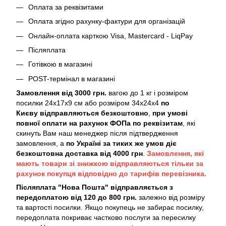
Оплата за реквізитами
Оплата згідно рахунку-фактури для організацій
Онлайн-оплата карткою Visa, Mastercard - LiqPay
Післяплата
Готівкою в магазині
POST-термінал в магазині
Замовлення від 3000 грн.
вагою до 1 кг і розміром
посилки 24х17х9 см або розміром 34х24х4
по
Києву
відправляються безкоштовно
,
при умові
повної оплати на рахунок ФОПа по реквізитам
, які
скинуть Вам наш менеджер після підтвердження
замовлення, а
по Україні за тиких же умов діє
безкоштовна доставка від 4000 грн
.
Замовлення, які
мають товари зі знижкою відправляються тільки за
рахунок покупця відповідно до тарифів перевізника.
Післяплата "Нова Пошта" відправляється з
передоплатою від 120 до 800 грн.
залежно від розміру
та вартості посилки. Якщо покупець не забирає посилку,
передоплата покриває частково послуги за пересилку