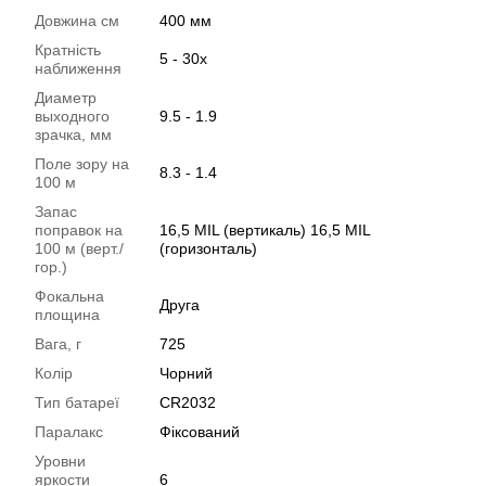
Довжина см
400 мм
Кратність
5 - 30х
наближення
Диаметр
выходного
9.5 - 1.9
зрачка, мм
Поле зору на
8.3 - 1.4
100 м
Запас
поправок на
16,5 MIL (вертикаль) 16,5 MIL
100 м (верт./
(горизонталь)
гор.)
Фокальна
Друга
площина
Вага, г
725
Колір
Чорний
Тип батареї
CR2032
Паралакс
Фіксований
Уровни
яркости
6