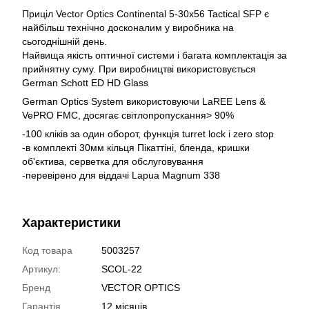
Приціл Vector Optics Continental 5-30x56 Tactical SFP є
найбільш технічно досконалим у виробника на
сьогоднішній день.
Найвища якість оптичної системи і багата комплектація за
прийнятну суму. При виробництві використовується
German Schott ED HD Glass
German Optics System використовуючи LaREE Lens &
VePRO FMC, досягає світлопропускання> 90%
-100 кліків за один оборот, функція turret lock і zero stop
-в комплекті 30мм кільця Пікаттіні, бленда, кришки
об'єктива, серветка для обслуговування
-перевірено для віддачі Lapua Magnum 338
Характеристики
Код товара
5003257
Артикул:
SCOL-22
Бренд
VECTOR OPTICS
Гарантія
12 місяців