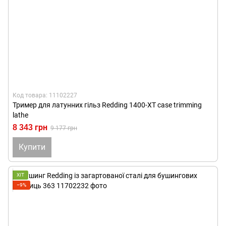
Код товара: 11102227
Тример для латунних гільз Redding 1400-XT case trimming
lathe
8 343 грн
9 177 грн
Купити
ХІТ
−9%