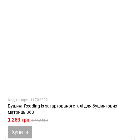
Код товара: 11702232
Бушинг Redding із загартованої сталі для бушингових
матриць 363
1 283 грн
1 410 грн
Купити