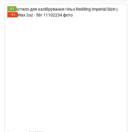
ХІТ
−8%