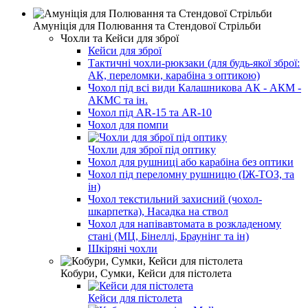
Амуніція для Полювання та Стендової Стрільби
Чохли та Кейси для зброї
Кейси для зброї
Тактичні чохли-рюкзаки (для будь-якої зброї:
АК, переломки, карабіна з оптикою)
Чохол під всі види Калашникова АК - АКМ -
АКМС та ін.
Чохол під AR-15 та AR-10
Чохол для помпи
Чохли для зброї під оптику
Чохол для рушниці або карабіна без оптики
Чохол під переломну рушницю (ІЖ-ТОЗ, та
ін)
Чохол текстильний захисний (чохол-
шкарпетка), Насадка на ствол
Чохол для напівавтомата в розкладеному
стані (МЦ, Бінеллі, Браунінг та ін)
Шкіряні чохли
Кобури, Сумки, Кейси для пістолета
Кейси для пістолета