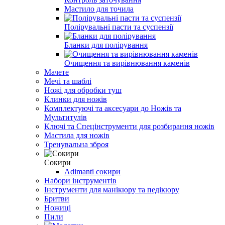
Мастило для точила
Полірувальні пасти та суспензії
Бланки для полірування
Очищення та вирівнювання каменів
Мачете
Мечі та шаблі
Ножі для обробки туш
Клинки для ножів
Комплектуючі та аксесуари до Ножів та
Мультитулів
Ключі та Спецінструменти для розбирання ножів
Мастила для ножів
Тренувальна зброя
Сокири
Adimanti сокири
Набори інструментів
Інструменти для манікюру та педікюру
Бритви
Ножиці
Пили