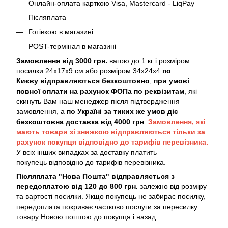
Онлайн-оплата карткою Visa, Mastercard - LiqPay
Післяплата
Готівкою в магазині
POST-термінал в магазині
Замовлення від 3000 грн.
вагою до 1 кг і розміром
посилки 24х17х9 см або розміром 34х24х4
по
Києву
відправляються безкоштовно
,
при умові
повної оплати на рахунок ФОПа по реквізитам
, які
скинуть Вам наш менеджер після підтвердження
замовлення, а
по Україні за тиких же умов діє
безкоштовна доставка від 4000 грн
.
Замовлення, які
мають товари зі знижкою відправляються тільки за
рахунок покупця відповідно до тарифів перевізника.
У всіх інших випадках за доставку платить
покупець відповідно до тарифів перевізника.
Післяплата "Нова Пошта" відправляється з
передоплатою від 120 до 800 грн.
залежно від розміру
та вартості посилки. Якщо покупець не забирає посилку,
передоплата покриває частково послуги за пересилку
товару Новою поштою до покупця і назад.